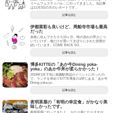
リームフェスティバル」に行ってきました。当記事
は11月3日の方のレポートです...
記事を読む
伊都菜彩も良いけど、周船寺市場も最高
だった
糸島に住んでそろそろ10ヶ月。時の流れの早さにつ
いていけず、魂だけが置いてきぼりにされた状態が
続いています。COME BACK SO...
記事を読む
博多KITTEの「あか牛Dining yoka-
yoka」のあか牛丼が柔らかかった！
2019年3月下旬に祇園駅周辺のイベントに行ったの
で、ランチを求めてKITTE博多の10Fにある「あか牛
Dining yoka-yo...
記事を読む
夜明茶屋の「有明の幸定食」がかなり美
味しかったです。
夜明茶屋に行ってきたよ。 かなり前になりますが、