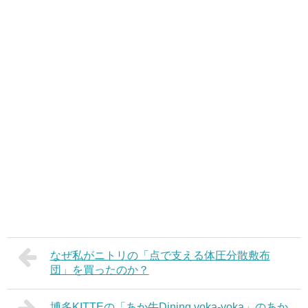
なぜ私がニトリの「点で支える体圧分散敷布
団」を買ったのか？
博多KITTEの「あか牛Dining yoka-yoka」のあか