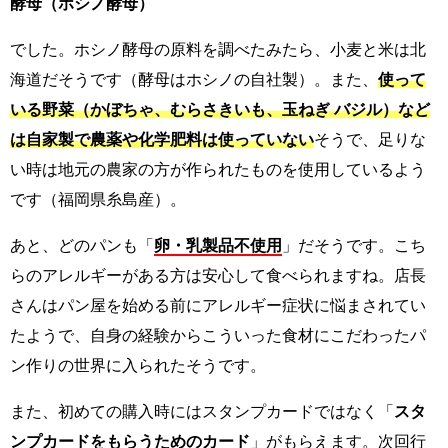
酵母（ホシノ酵母）
でした。ホシノ酵母の原料を調べたみたら、小麦と米は北
海道だそうです（酵母はホシノの自社製）。また、
使って
いる野菜（かぼちゃ、むらさきいも、玉ねぎ バジル）など
は自家製で農薬や化学肥料は使っていない
そうで、足りな
い時は地元の農家の方が作られたものを使用しているよう
です（福岡県糸島産）。
あと、どのパンも「
卵・乳製品不使用
」だそうです。こち
らのアレルギーがある方は安心して食べられますね。店長
さんはパン屋を始める前にアレルギー症状に悩まされてい
たようで、自身の経験からこういった食材にこだわったパ
ン作りの世界に入られたそうです。
また、初めての購入時にはスタンプカードではなく「
スタ
ンプカードをもらうためのカード
」がもらえます。次回行