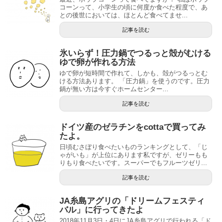
コーンって、小学生の頃に何度か食べた程度で、あ
との後世においては、ほとんど食べてませ...
記事を読む
氷いらず！圧力鍋でつるっと殻がむける
ゆで卵が作れる方法
ゆで卵が短時間で作れて、しかも、殻がつるっとむ
ける方法あります。 「圧力鍋」を使うのです。圧力
鍋が無い方は今すぐホームセンター...
記事を読む
ドイツ産のゼラチンをcottaで買ってみ
たよ。
日頃むさぼり食べたいものランキングとして、「じ
ゃがいも」が上位にあります私ですが、ゼリーもも
りもり食べたいです。スーパーでもフルーツゼリ...
記事を読む
JA糸島アグリの「ドリームフェスティ
バル」に行ってきたよ
2018年11月3日・4日にJA糸島アグリで行われる「ド