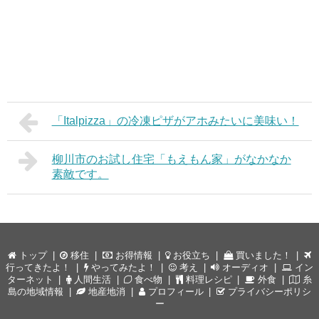
「Italpizza」の冷凍ピザがアホみたいに美味い！
柳川市のお試し住宅「もえもん家」がなかなか
素敵です。
トップ
移住
お得情報
お役立ち
買いました！
行ってきたよ！
やってみたよ！
考え
オーディオ
イン
ターネット
人間生活
食べ物
料理レシピ
外食
糸
島の地域情報
地産地消
プロフィール
プライバシーポリシ
ー