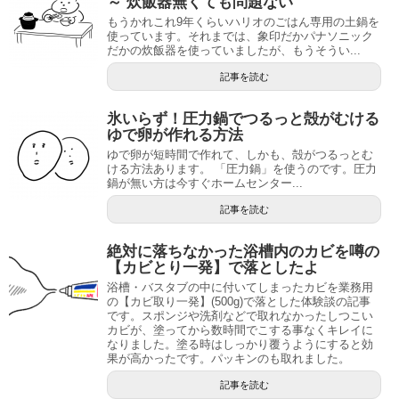
～ 炊飯器無くても問題ない
もうかれこれ9年くらいハリオのごはん専用の土鍋を
使っています。それまでは、象印だかパナソニック
だかの炊飯器を使っていましたが、もうそうい...
記事を読む
氷いらず！圧力鍋でつるっと殻がむける
ゆで卵が作れる方法
ゆで卵が短時間で作れて、しかも、殻がつるっとむ
ける方法あります。 「圧力鍋」を使うのです。圧力
鍋が無い方は今すぐホームセンター...
記事を読む
絶対に落ちなかった浴槽内のカビを噂の
【カビとり一発】で落としたよ
浴槽・バスタブの中に付いてしまったカビを業務用
の【カビ取り一発】(500g)で落とした体験談の記事
です。スポンジや洗剤などで取れなかったしつこい
カビが、塗ってから数時間でこする事なくキレイに
なりました。塗る時はしっかり覆うようにすると効
果が高かったです。パッキンのも取れました。
記事を読む