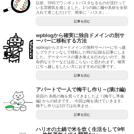
以前、SNSでワンポットパスタなるものが流行って
いる雰囲気を感じました。1つの鍋に麺や具材を全部
入れて煮こむだけで、簡単に「パスタ」...
記事を読む
wpblogから確実に独自ドメインの別サ
ーバーに移転する方法
wpblogからスタードメインの無料サーバーに引っ越
しプラグインなしで移転した時の記録を記事にしま
した。データベースの書き換えを行わないので、致
命的なエラーなどは起こらないと思われます。確実
に引っ越しをしたい方におすすめの記事です。
記事を読む
アパートで一人で梅干し作り～(漬け編)
前回の 糸島の梅を買ってきましたよ！(梅干し準備
編) からの続きです。 今回は梅を漬けていきます。
梅干し作りは1日では出来ませ...
記事を読む
ハリオの土鍋で米を炊く生活をして9年